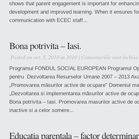
shows that parent engagement is important for enhancin
development and improved learning. When it ensures f
communication with ECEC staff...
Bona potrivita – Iasi.
Posted on oct. 5, 2010 in
2010
|
Comentariile sunt închise
Programul FONDUL SOCIAL EUROPEAN Programul Opera
pentru Dezvoltarea Resurselor Umane 2007 – 2013 Axa p
„Promovarea măsurilor active de ocupare” Domeniul majo
„Dezvoltarea si implementarea măsurilor active de ocupar
Bona potrivita – Iasi. Promovarea masurilor active de 
inactive si a celor somere...
Educatia parentala – factor determinant