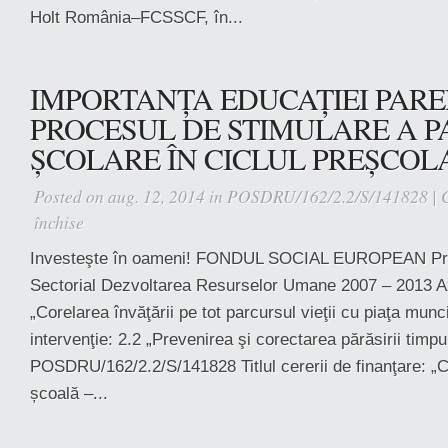
Holt România–FCSSCF, în...
IMPORTANȚA EDUCAȚIEI PARE
PROCESUL DE STIMULARE A PA
ȘCOLARE ÎN CICLUL PREȘCOL
Posted on aug. 12, 2014 in
POSDRU/162/2.2/S/141828
|
închise
pentru
IMPORTANȚA
Investeşte în oameni! FONDUL SOCIAL EUROPEAN Pro
EDUCAȚIEI
Sectorial Dezvoltarea Resurselor Umane 2007 – 2013 Axa
PARENTALE
ÎN
„Corelarea învăţării pe tot parcursul vieţii cu piaţa mun
PROCESUL
intervenţie: 2.2 „Prevenirea şi corectarea părăsirii timpuri
DE
POSDRU/162/2.2/S/141828 Titlul cererii de finanţare: „Co
STIMULARE
școală –...
A
PARTICIPĂRII
ȘCOLARE