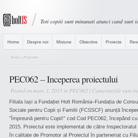
Toti copiii sunt minunati atunci cand sunt iu
Home
Despre noi
Misiune
Obiective
Proiecte
Res
Home
» Programe
PEC062 – Inceperea proiectului
Posted on mart. 1, 2015 in
PEC062
|
Comentariile sunt în
Filiala Iași a Fundației Holt România–Fundația de Consul
Sociale pentru Copii și Familii (FCSSCF) anunță începer
”Împreună pentru Copii!” cod Cod PEC062, începând cu 
2015. Proiectul este implementat de către Inspectoratul
în calitate de Promotor al Proiectul în parteneriat cu Fili