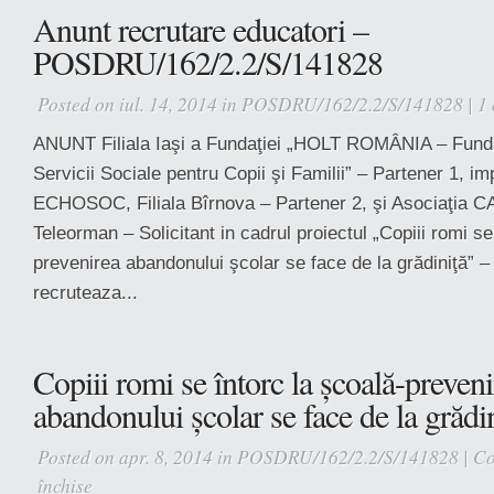
ÎN
Anunt recrutare educatori –
CICLUL
POSDRU/162/2.2/S/141828
PREȘCOLAR
Posted on iul. 14, 2014 in
POSDRU/162/2.2/S/141828
|
1
ANUNT Filiala Iaşi a Fundaţiei „HOLT ROMÂNIA – Funda
Servicii Sociale pentru Copii şi Familii” – Partener 1, i
ECHOSOC, Filiala Bîrnova – Partener 2, şi Asociaţia C
Teleorman – Solicitant in cadrul proiectul „Copiii romi se
prevenirea abandonului şcolar se face de la grădiniţă” 
recruteaza...
Copiii romi se întorc la școală-preveni
abandonului școlar se face de la grădi
Posted on apr. 8, 2014 in
POSDRU/162/2.2/S/141828
|
Co
închise
pentru