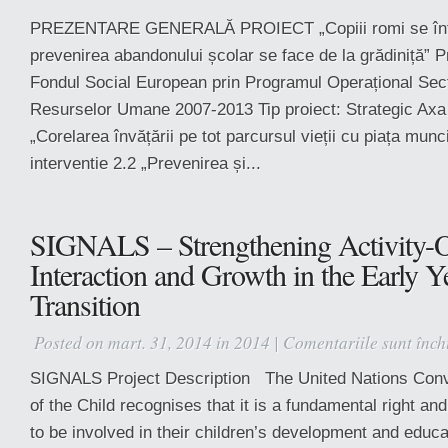
Copiii
PREZENTARE GENERALĂ PROIECT „Copiii romi se înto
romi
prevenirea abandonului școlar se face de la grădiniță” Pr
se
întorc
Fondul Social European prin Programul Operațional Sect
la
Resurselor Umane 2007-2013 Tip proiect: Strategic Axa p
școală-
„Corelarea învățării pe tot parcursul vieții cu piața mun
prevenirea
interventie 2.2 „Prevenirea și...
abandonului
școlar
se
face
SIGNALS – Strengthening Activity-O
de
Interaction and Growth in the Early Y
la
Transition
grădiniță
Posted on mart. 31, 2014 in
2014
|
Comentariile sunt înch
SIGNALS Project Description The United Nations Conv
of the Child recognises that it is a fundamental right and
to be involved in their children’s development and educ