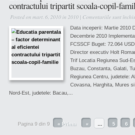
contractului tripartit scoala-copil-fami
Posted on mart. 6, 2010 in
2010
|
Comentariile sunt închi
Data inceperii: Martie 2010 Da
Decembrie 2010 Implementa
FCSSCF Buget: 72.064 USD 
Director executiv Holt Rom
Trif Locatia Regiunea Sud-Est
Buzau, Constanta, Galati, Tu
Regiunea Centru, judetele: A
Covasna, Harghita, Mures si
Nord-Est, judetele: Bacau,...
Pagina 9 din 9
« Prima
«
...
5
6