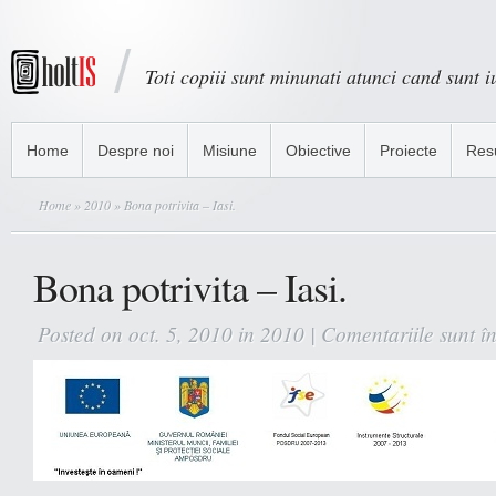
Toti copiii sunt minunati atunci cand sunt iu
Home
Despre noi
Misiune
Obiective
Proiecte
Res
Home
»
2010
» Bona potrivita – Iasi.
Bona potrivita – Iasi.
Posted on oct. 5, 2010 in
2010
|
Comentariile sunt î