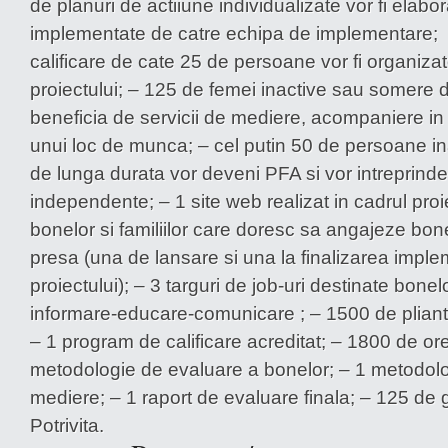
de planuri de actiiune individualizate vor fi elabor
implementate de catre echipa de implementare; –
calificare de cate 25 de persoane vor fi organizat
proiectului; – 125 de femei inactive sau somere 
beneficia de servicii de mediere, acompaniere in 
unui loc de munca; – cel putin 50 de persoane i
de lunga durata vor deveni PFA si vor intreprinde 
independente; – 1 site web realizat in cadrul proi
bonelor si familiilor care doresc sa angajeze bon
presa (una de lansare si una la finalizarea imple
proiectului); – 3 targuri de job-uri destinate bone
informare-educare-comunicare ; – 1500 de pliante v
– 1 program de calificare acreditat; – 1800 de or
metodologie de evaluare a bonelor; – 1 metodolo
mediere; – 1 raport de evaluare finala; – 125 de 
Potrivita.