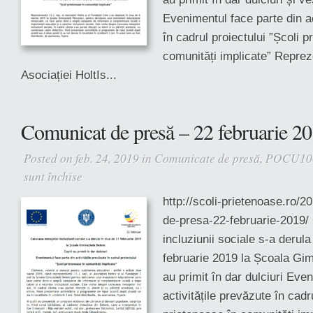
2019
Evenimentul face parte din ac
în cadrul proiectului ”Școli p
comunități implicate” Reprezen
Asociației HoltIs...
Comunicat de presă – 22 februarie 2
Posted on feb. 24, 2019 in
Comunicate de presă
,
POCU10
sunt închise
pentru
Comunicat
http://scoli-prietenoase.ro/
de
de-presa-22-februarie-2019/
presă
–
incluziunii sociale s-a derula
22
februarie 2019 la Școala Gim
februarie
au primit în dar dulciuri Eve
2019
activitățile prevăzute în cadr