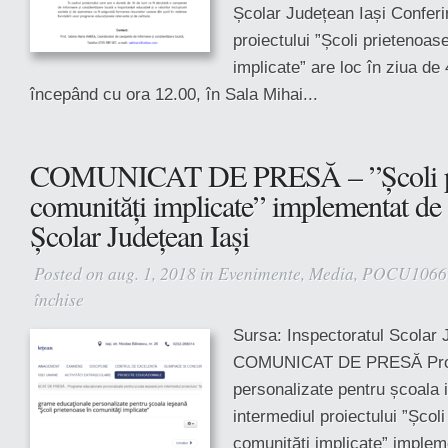
Școlar Județean Iași Conferi
proiectului ”Școli prietenoas
implicate” are loc în ziua de
începând cu ora 12.00, în Sala Mihai...
COMUNICAT DE PRESĂ – ”Școli pr
comunități implicate” implementat de 
Școlar Județean Iași
Posted on aug. 1, 2018 in
Evenimente
,
Media
,
POCU1066
închise
pentru
COMUNICAT
Sursa: Inspectoratul Scolar 
DE
COMUNICAT DE PRESĂ Prog
PRESĂ
–
personalizate pentru școala 
”Școli
intermediul proiectului ”Școl
prietenoase
comunități implicate” implem