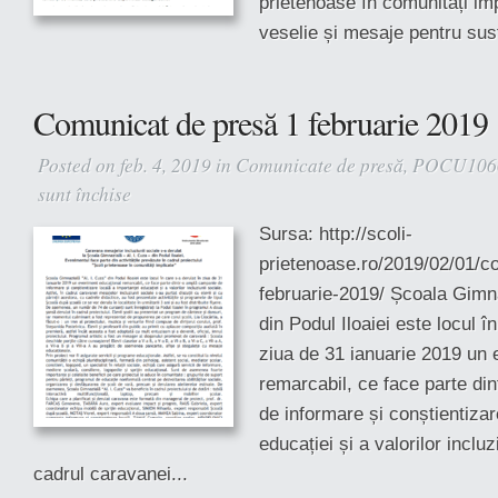
prietenoase în comunități im
veselie și mesaje pentru susț
Comunicat de presă 1 februarie 2019
Posted on feb. 4, 2019 in
Comunicate de presă
,
POCU106
sunt închise
pentru
Comunicat
Sursa: http://scoli-
de
prietenoase.ro/2019/02/01/c
presă
1
februarie-2019/ Școala Gimna
februarie
din Podul Iloaiei este locul î
2019
ziua de 31 ianuarie 2019 un
remarcabil, ce face parte di
de informare și conștientizar
educației și a valorilor incluz
cadrul caravanei...