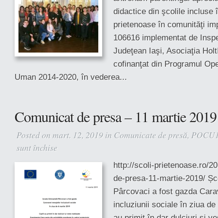
didactice din şcolile incluse 
prietenoase în comunităţi i
106616 implementat de Inspe
Judeţean Iaşi, Asociaţia Hol
cofinanţat din Programul Ope
Uman 2014-2020, în vederea...
Comunicat de presa – 11 martie 2019
Posted on mart. 12, 2019 in
Comunicate de presă
,
POCU1
sunt închise
pentru
Comunicat
http://scoli-prietenoase.ro/
de
de-presa-11-martie-2019/ Șc
presa
–
Pârcovaci a fost gazda Cara
11
incluziunii sociale în ziua de
martie
au primit în dar dulciuri și v