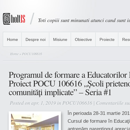
Toti copiii sunt minunati atunci cand sunt iu
Home
Despre noi
Misiune
Obiective
Proiecte
Res
Home
» POCU106616
Programul de formare a Educatorilor P
Proiect POCU 106616 „Şcoli prieteno
comunităţi implicate” – Seria #1
Posted on apr. 1, 2019 in
POCU106616
|
Comentariile su
În perioada 28-31 martie 201
Cursul de formare în Educaţ
antrenăm parentingul aprecia