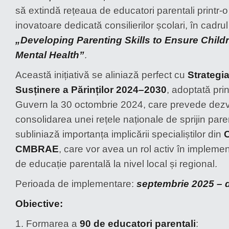
parentali
să extindă rețeaua de educatori parentali printr-o i
dedicată
inovatoare dedicată consilierilor școlari, în cadrul
consilierilor
„Developing Parenting Skills to Ensure Child
școlari
din CJRAE
Mental Health”
.
și
Această inițiativă se aliniază perfect cu
Strategi
CMBRAE
Susținere a Părinților 2024–2030
, adoptată pri
Guvern la 30 octombrie 2024, care prevede dezv
consolidarea unei rețele naționale de sprijin pare
subliniază importanța implicării specialiștilor din
CMBRAE
, care vor avea un rol activ în implem
de educație parentală la nivel local și regional.
Perioada de implementare:
septembrie 2025 – 
Obiective:
1. Formarea a
90 de educatori parentali
: