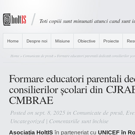
Toti copiii sunt minunati atunci cand sunt iu
Home
Despre noi
Misiune
Obiective
Proiecte
Res
Home
»
Comunicate de presă
» Formare educatori parentali dedicată consilierilor 
Formare educatori parentali de
consilierilor școlari din CJRAE
CMBRAE
Posted on sept. 8, 2025 in
Comunicate de presă
,
Eve
Uncategorized
|
Comentariile sunt închise
pentru
Formare
Asociația HoltIS
în parteneriat cu
UNICEF în R
educatori