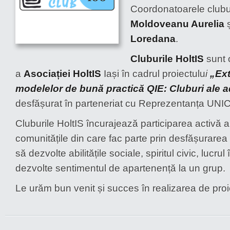
Coordonatoarele club
Moldoveanu Aurelia
Loredana
.
Cluburile HoltIS
sunt o
a
Asociației HoltIS
Iași în cadrul proiectulu
i
„Ex
modelelor de bună practică QIE: Cluburi ale a
desfășurat în parteneriat cu Reprezentanța UNI
Cluburile HoltIS încurajează participarea activă a
comunitățile din care fac parte prin desfășurarea 
să dezvolte abilitățile sociale, spiritul civic, lucrul
dezvolte sentimentul de apartenență la un grup.
Le urăm bun venit și succes în realizarea de proi