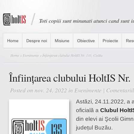
Toti copiii sunt minunati atunci cand sunt iu
Home
Despre noi
Misiune
Obiective
Proiecte
Res
Home
»
Evenimente
» Înființarea clubului HoltIS Nr. 135, Cislău
Înființarea clubului HoltIS Nr.
Posted on nov. 24, 2022 in
Evenimente
|
Comentariil
Astăzi, 24.11.2022, a a
oficială a
Clubul HoltI
din elevi ai Şcolii Gim
județul Buzău.