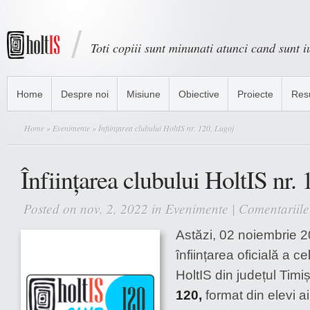
Toti copiii sunt minunati atunci cand sunt iu
Home
Despre noi
Misiune
Obiective
Proiecte
Res
Home
»
Evenimente
» Înființarea clubului HoltIS nr. 120, Lugoj
Înființarea clubului HoltIS nr.
Posted on nov. 2, 2022 in
Evenimente
|
Comentariile 
Astăzi, 02 noiembrie 2
înființarea oficială a ce
HoltIS din județul Timi
120,
format din elevi a