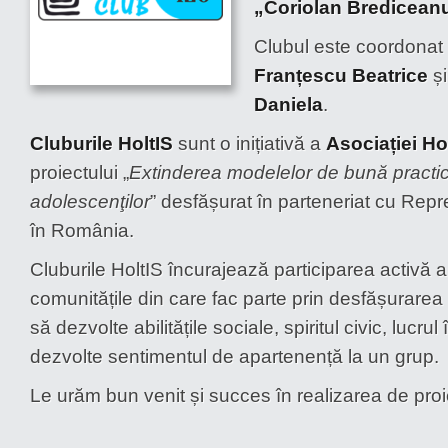
„Coriolan Bredicean
Clubul este coordonat
Franțescu Beatrice
ș
Daniela
.
Cluburile HoltIS
sunt o inițiativă a
Asociației Ho
proiectului „
Extinderea modelelor de bună practic
adolescenţilor
” desfășurat în parteneriat cu Re
în România.
Cluburile HoltIS încurajează participarea activă a
comunitățile din care fac parte prin desfășurarea 
să dezvolte abilitățile sociale, spiritul civic, lucrul
dezvolte sentimentul de apartenență la un grup.
Le urăm bun venit și succes în realizarea de proi