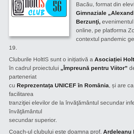
Bacău, format din elev
Gimnaziale „Alexand
Berzunţi,
evenimentul 
online, pe platforma Zo
contextul pandemic g
19.
Cluburile HoltIS sunt o inițiativă a
Asociației Hol
în cadrul proiectului
„Împreună pentru Viitor”
de
parteneriat
cu
Reprezentața UNICEF în România
, și are c
facilitarea
tranziţiei elevilor de la învăţământul secundar infe
învăţământul
secundar superior.
Coach-ul clubului este doamna prof.
Ardeleanu 