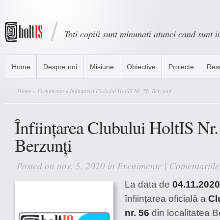
Toti copiii sunt minunati atunci cand sunt iu
Home
Despre noi
Misiune
Obiective
Proiecte
Res
Home
»
Evenimente
» Înființarea Clubului HoltIS Nr. 56, Berzunți
Înființarea Clubului HoltIS Nr.
Berzunți
Posted on nov. 5, 2020 in
Evenimente
|
Comentariile 
La data de
04.11.2020
înființarea oficială a
Cl
nr. 56
din localitatea B