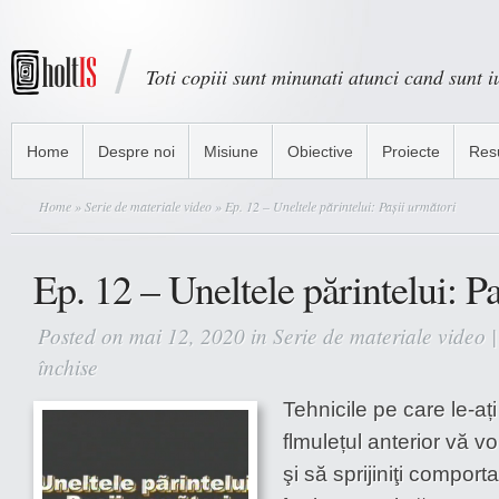
Toti copiii sunt minunati atunci cand sunt iu
Home
Despre noi
Misiune
Obiective
Proiecte
Res
Home
»
Serie de materiale video
» Ep. 12 – Uneltele părintelui: Pașii următori
Ep. 12 – Uneltele părintelui: P
Posted on mai 12, 2020 in
Serie de materiale video
închise
pentru
Ep.
Tehnicile pe care le-aț
12
–
flmulețul anterior vă vo
Uneltele
şi să sprijiniţi comport
părintelui: