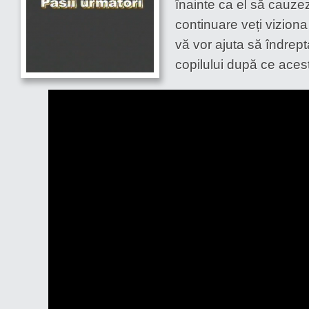
înainte ca el să cauze
Pașii
următori
continuare veți viziona 
vă vor ajuta să îndrep
copilului după ce aces