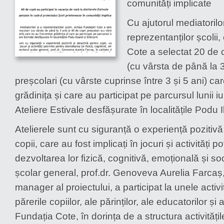
comunități implicate
septembrie
Cu ajutorul mediatorilor
reprezentanților școlii
Cote a selectat 20 de 
(cu vârsta de până la 3
preșcolari (cu vârste cuprinse între 3 și 5 ani) ca
grădinița și care au participat pe parcursul lunii iu
Ateliere Estivale desfășurate în localitățile Podu I
Atelierele sunt cu siguranță o experiență pozitivă 
copii, care au fost implicați în jocuri și activități po
dezvoltarea lor fizică, cognitivă, emoțională și so
școlar general, prof.dr. Genoveva Aurelia Farcaș, 
manager al proiectului, a participat la unele activit
părerile copiilor, ale părinților, ale educatorilor și 
Fundația Cote, în dorința de a structura activitățil