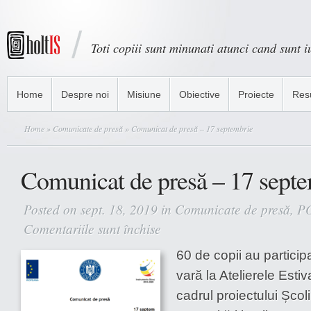
Toti copiii sunt minunati atunci cand sunt iu
Home
Despre noi
Misiune
Obiective
Proiecte
Res
Home
»
Comunicate de presă
» Comunicat de presă – 17 septembrie
Comunicat de presă – 17 sept
Posted on sept. 18, 2019 in
Comunicate de presă
,
P
Comentariile sunt închise
pentru
Comunicat
60 de copii au particip
de
presă
vară la Atelierele Esti
–
cadrul proiectului Școl
17