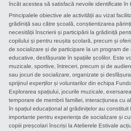
încât acestea să satisfacă nevoile identificate în 
Principalele obiective ale activității au vizat facilit
grădiniță sau către școală, conștientizarea părinț
necesității înscrierii și participării la grădiniță pe
copilului și pentru reușita școlară, precum și ofer
de socializare și de participare la un program de ac
educative, desfășurate în spațiile școlilor. Este v
muzicale, sportive, întreceri, precum și de audie
sau jocuri de socializare, organizate și desfășur
sprijinul experților și voluntarilor din echipa Fun
Explorarea spațiului, jocurile muzicale, exersarea
temporare de membrii familiei, interacțiunea cu alț
în spațiul educațional al grădinițelor au constituit
importante pentru experiența de socializare și c
copiii preșcolari înscriși la Atelierele Estivale acți