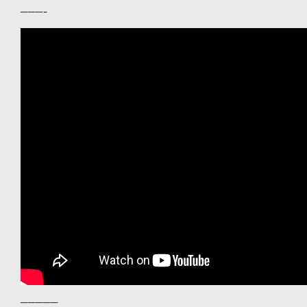
–––-
–––––