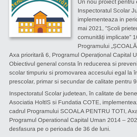
Un nou proiect pentru e
Inspectoratul Scolar Ju
implementeaza in peri
mai 2021, ”Școli priet
comunități implicate” 
Programului „ȘCOAL
Axa prioritară 6, Programul Operațional Capital
Obiectivul general consta în reducerea si preve
scolar timpuriu si promovarea accesului egal la 
prescolar, primar si secundar de calitate pentru 9
Inspectoratul Scolar judetean, în calitate de ben
Asociatia HoltIS si Fundatia COTE, implementeaz
cadrul Programului SCOALA PENTRU TOTI, Axa p
Programul Operational Capital Uman 2014 – 202
desfasura pe o perioada de 36 de luni.