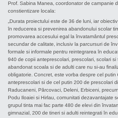
Prof. Sabina Manea, coordonator de campanie de
constientizare locala:
„Durata proiectului este de 36 de luni, iar obiecti
în reducerea si prevenirea abandonului scolar tim
promovarea accesului egal la învatamântul presco
secundar de calitate, inclusiv la parcursuri de în
formale si informale pentru reintegrarea în educat
940 de copii anteprescolari, prescolari, scolari si 
abandonat scoala si de adulti care nu si-au finali
obligatorie. Concret, este vorba despre cel putin
anteprescolari si de cel putin 200 de prescolari din
Raducaneni, Pârcovaci, Deleni, Erbiceni, precum
Podu Iloaiei si Hirlau, comunitati dezavantajate 
grupul tinta mai fac parte 480 de elevi din învata
gimnazial, 200 de tineri si adulti reintegrati în ed