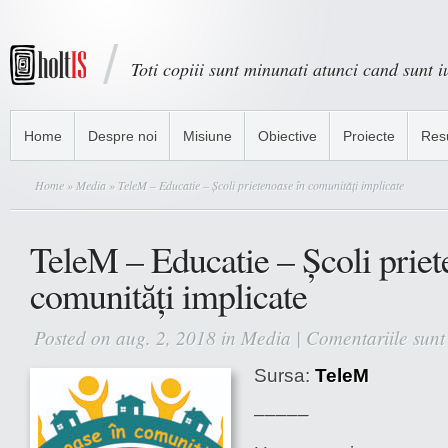
Toti copiii sunt minunati atunci cand sunt iu
Home
Despre noi
Misiune
Obiective
Proiecte
Res
Home
»
Media
» TeleM – Educatie – Școli prietenoase în comunități implicate
TeleM – Educatie – Școli priet
comunități implicate
Posted on aug. 2, 2018 in
Media
|
Comentariile sunt
Sursa:
TeleM
–––––