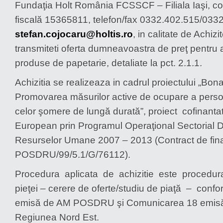
Fundaţia Holt România FCSSCF – Filiala Iaşi, co
fiscală 15365811, telefon/fax 0332.402.515/0332
stefan.cojocaru@holtis.ro
, in calitate de Achizi
transmiteti oferta dumneavoastra de preţ pentru a
produse de papetarie, detaliate la pct. 2.1.1.
Achizitia se realizeaza in cadrul proiectului „Bona 
Promovarea măsurilor active de ocupare a persoa
celor şomere de lungă durată”, proiect cofinanta
European prin Programul Operaţional Sectorial 
Resurselor Umane 2007 – 2013 (Contract de fin
POSDRU/99/5.1/G/76112).
Procedura aplicata de achizitie este procedura
pieţei – cerere de oferte/studiu de piaţă – confo
emisă de AM POSDRU şi Comunicarea 18 emi
Regiunea Nord Est.