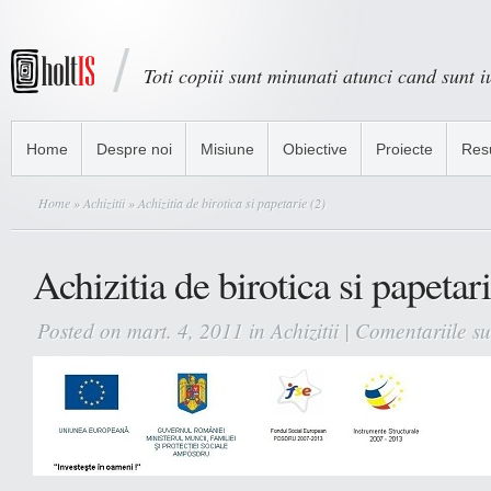
Toti copiii sunt minunati atunci cand sunt iu
Home
Despre noi
Misiune
Obiective
Proiecte
Res
Home
»
Achizitii
» Achizitia de birotica si papetarie (2)
Achizitia de birotica si papetari
Posted on mart. 4, 2011 in
Achizitii
|
Comentariile su